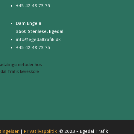
+45 42 48 73 75
Dam Enge 8
3660 Stenløse, Egedal
info@egedaltrafik.dk
+45 42 48 73 75
tingelser
|
Privatlivspolitik
© 2023 – Egedal Trafik