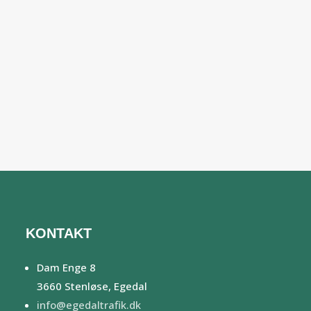
Sprunki Phases
KONTAKT
Dam Enge 8
3660 Stenløse, Egedal
info@egedaltrafik.dk