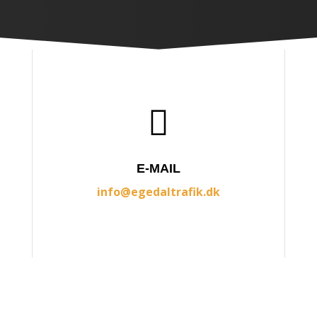

E-MAIL
info@egedaltrafik.dk