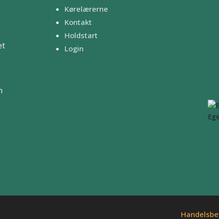
Kørelærerne
Kontakt
Holdstart
et
Login
m
å
Handelsbe