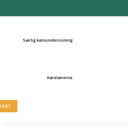
Særlig køreundervisning
Kørelærerne
TART